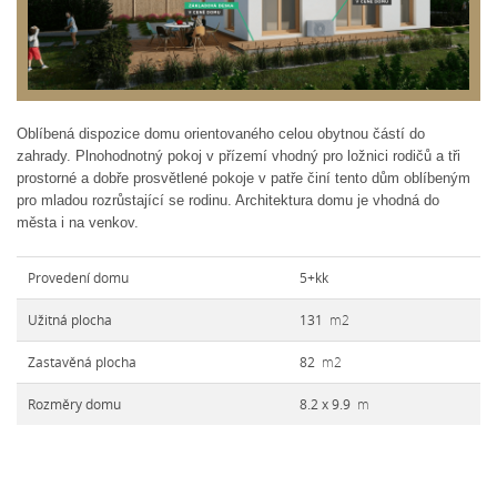
Oblíbená dispozice domu orientovaného celou obytnou částí do
zahrady. Plnohodnotný pokoj v přízemí vhodný pro ložnici rodičů a tři
prostorné a dobře prosvětlené pokoje v patře činí tento dům oblíbeným
pro mladou rozrůstající se rodinu. Architektura domu je vhodná do
města i na venkov.
Provedení domu
5+kk
Užitná plocha
131
m
2
Zastavěná plocha
82
m
2
Rozměry domu
8.2 x 9.9
m