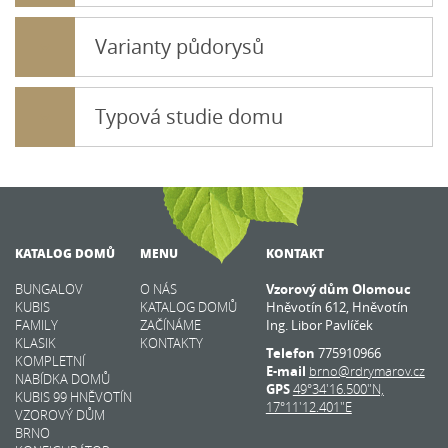
Varianty půdorysů
Typová studie domu
KATALOG DOMŮ
MENU
KONTAKT
BUNGALOV
O NÁS
Vzorový dům Olomouc
KUBIS
KATALOG DOMŮ
Hněvotín 612, Hněvotín
FAMILY
ZAČÍNÁME
Ing. Libor Pavlíček
KLASIK
KONTAKTY
Telefon
775910966
KOMPLETNÍ
E-mail
brno@rdrymarov.cz
NABÍDKA DOMŮ
GPS
49°34'16.500"N,
KUBIS 99 HNĚVOTÍN
17°11'12.401"E
VZOROVÝ DŮM
BRNO