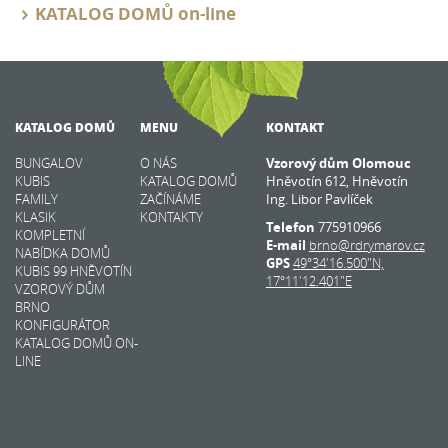
KATALOG DOMŮ on-line
KATALOG DOMŮ
MENU
KONTAKT
BUNGALOV
O NÁS
Vzorový dům Olomouc
KUBIS
KATALOG DOMŮ
Hněvotín 612, Hněvotín
FAMILY
ZAČÍNÁME
Ing. Libor Pavlíček
KLASIK
KONTAKTY
Telefon
775910966
KOMPLETNÍ
E-mail
brno@rdrymarov.cz
NABÍDKA DOMŮ
GPS
49°34'16.500"N,
KUBIS 99 HNĚVOTÍN
17°11'12.401"E
VZOROVÝ DŮM
BRNO
KONFIGURÁTOR
KATALOG DOMŮ ON-
LINE