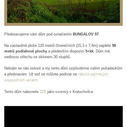
Představujeme vám dům pod označením
BUNGALOV 97
.
Na zastavěné ploše 120 metrů čtverečních (15,3 x 7,8m) najdete
98
metrů podlahové plochy
a především dispozici
5+kk
. Dům má
sedlovou střechu se sklonem 30 stupňů.
Nebojte se nás oslovit a my tento dům uzpůsobíme vašim požadavkům
několik zajímavých
a představám. Už teď se můžete podívat na
dispozičních variant.
ZDE
Tento dům naleznete
jako vzorový v Kratochvilce.