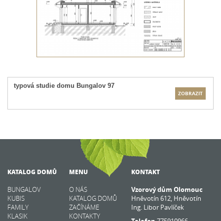
typová studie domu Bungalov 97
ZOBRAZIT
KATALOG DOMŮ
MENU
KONTAKT
BUNGALOV
O NÁS
Vzorový dům Olomouc
KUBIS
KATALOG DOMŮ
Hněvotín 612, Hněvotín
FAMILY
ZAČÍNÁME
Ing. Libor Pavlíček
KLASIK
KONTAKTY